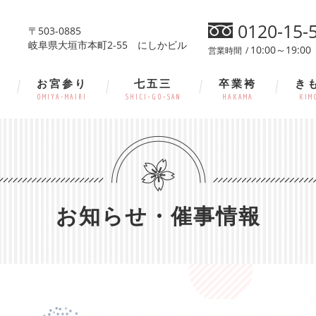
0120-15-
〒503-0885
岐阜県大垣市本町2-55 にしかビル
10:00～19:00
営業時間
お宮参り
七五三
卒業袴
き
OMIYA-MAIRI
SHICI-GO-SAN
HAKAMA
KIM
お知らせ・催事情報